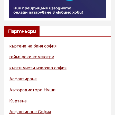
Партньори
къртене на баня софия
геймърски компютри
кърти чисти извозва софия
Асфалтиране
Авторадиатори Нуши
Къртене
Асфалтиране София