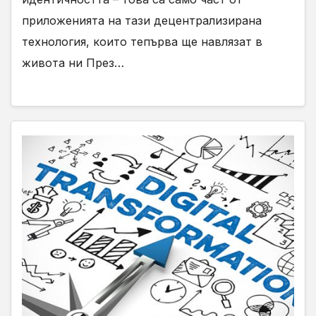
приложенията на тази децентрализирана
технология, които тепърва ще навлязат в
живота ни През…