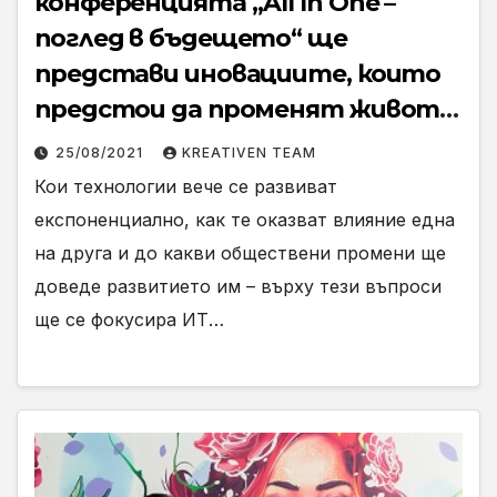
конференцията „All In One –
поглед в бъдещето“ ще
представи иновациите, които
предстои да променят живота
ни
25/08/2021
KREATIVEN TEAM
Кои технологии вече се развиват
експоненциално, как те оказват влияние една
на друга и до какви обществени промени ще
доведе развитието им – върху тези въпроси
ще се фокусира ИТ…