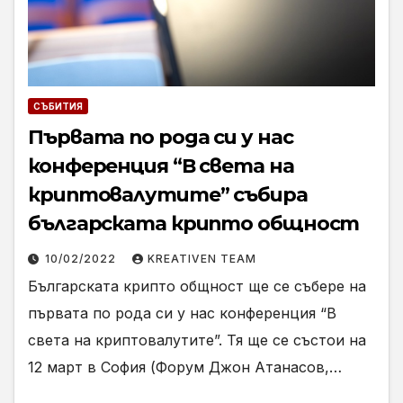
СЪБИТИЯ
Първата по рода си у нас
конференция “В света на
криптовалутите” събира
българската крипто общност
10/02/2022
KREATIVEN TEAM
Българската крипто общност ще се събере на
първата по рода си у нас конференция “В
света на криптовалутите”. Тя ще се състои на
12 март в София (Форум Джон Атанасов,…