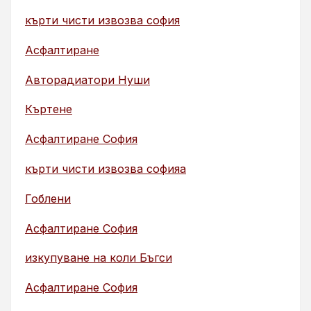
кърти чисти извозва софия
Асфалтиране
Авторадиатори Нуши
Къртене
Асфалтиране София
кърти чисти извозва софияа
Гоблени
Асфалтиране София
изкупуване на коли Бъгси
Асфалтиране София