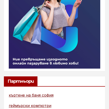
Партньори
къртене на баня софия
геймърски компютри