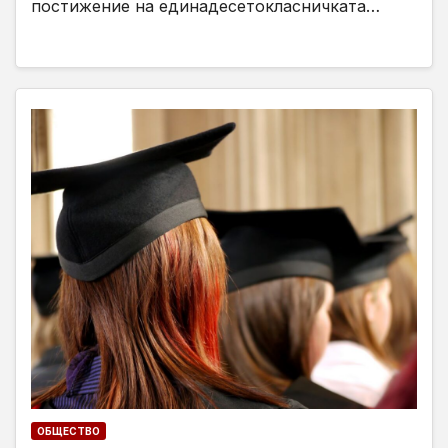
постижение на единадесетокласничката…
ОБЩЕСТВО