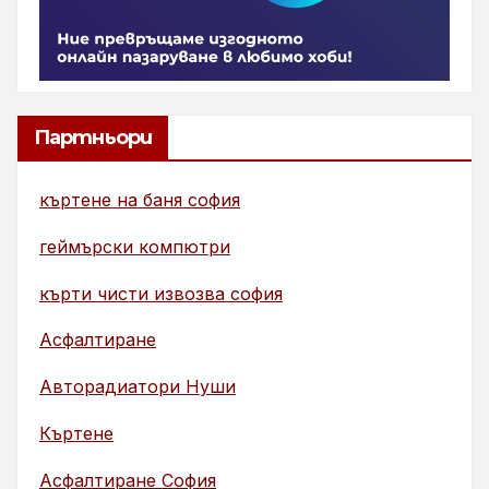
Партньори
къртене на баня софия
геймърски компютри
кърти чисти извозва софия
Асфалтиране
Авторадиатори Нуши
Къртене
Асфалтиране София