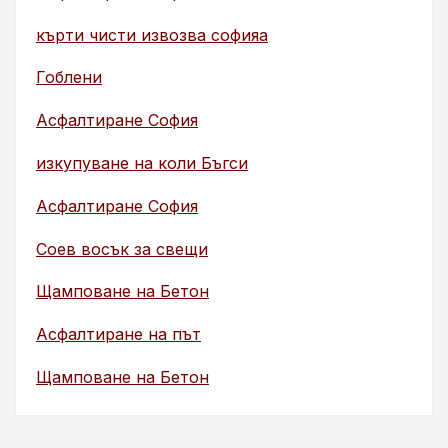
кърти чисти извозва софияа
Гоблени
Асфалтиране София
изкупуване на коли Бъгси
Асфалтиране София
Соев восък за свещи
Щамповане на Бетон
Асфалтиране на път
Щамповане на Бетон