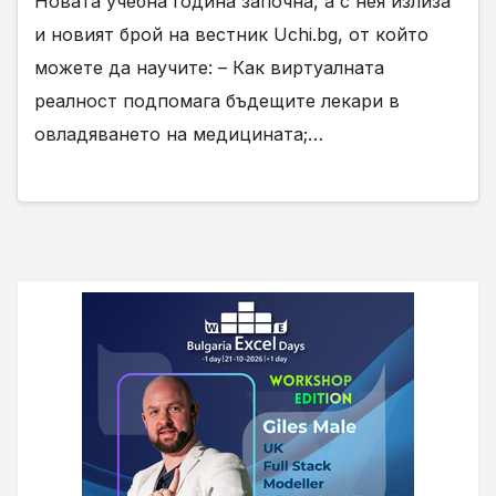
Новата учебна година започна, а с нея излиза
и новият брой на вестник Uchi.bg, от който
можете да научите: – Как виртуалната
реалност подпомага бъдещите лекари в
овладяването на медицината;…