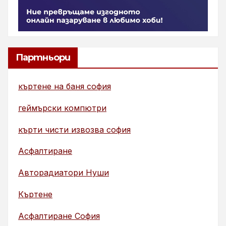
Партньори
къртене на баня софия
геймърски компютри
кърти чисти извозва софия
Асфалтиране
Авторадиатори Нуши
Къртене
Асфалтиране София