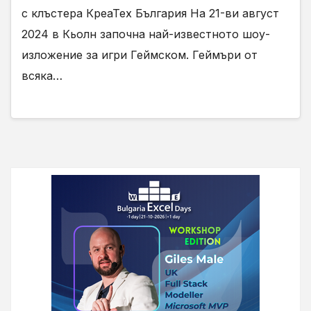
с клъстера КреаТех България На 21-ви август
2024 в Кьолн започна най-известното шоу-
изложение за игри Геймском. Геймъри от
всяка…