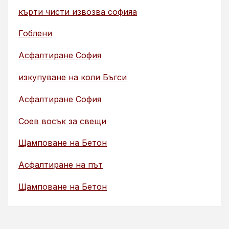
кърти чисти извозва софияа
Гоблени
Асфалтиране София
изкупуване на коли Бъгси
Асфалтиране София
Соев восък за свещи
Щамповане на Бетон
Асфалтиране на път
Щамповане на Бетон