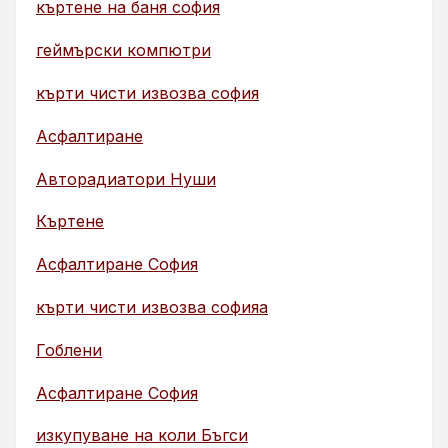
къртене на баня софия
геймърски компютри
кърти чисти извозва софия
Асфалтиране
Авторадиатори Нуши
Къртене
Асфалтиране София
кърти чисти извозва софияа
Гоблени
Асфалтиране София
изкупуване на коли Бъгси