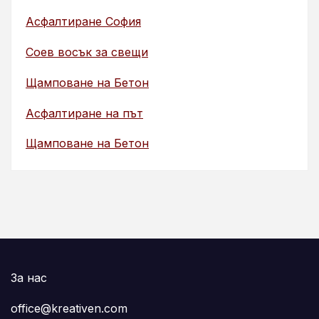
Асфалтиране София
Соев восък за свещи
Щамповане на Бетон
Асфалтиране на път
Щамповане на Бетон
За нас
office@kreativen.com