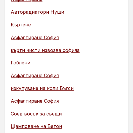
Авторадиатори Нуши
Къртене
Асфалтиране София
кърти чисти извозва софияа
Гоблени
Асфалтиране София
изкупуване на коли Бъгси
Асфалтиране София
Соев восък за свещи
Щамповане на Бетон