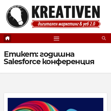
Skip
to
content
Етикет:
годишна
Salesforce конференция