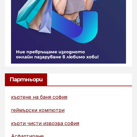
Партньори
къртене на баня софия
геймърски компютри
кърти чисти извозва софия
Асфалтиране