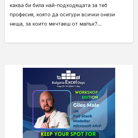
каква би била най-подходящата за теб
професия, която да осигури всички онези
неща, за които мечтаеш от малък?…