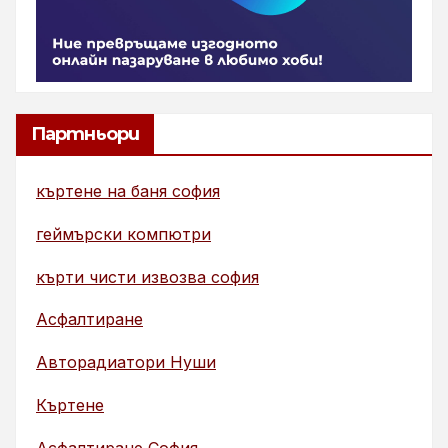
Партньори
къртене на баня софия
геймърски компютри
кърти чисти извозва софия
Асфалтиране
Авторадиатори Нуши
Къртене
Асфалтиране София