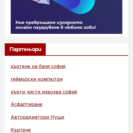
Партньори
къртене на баня софия
геймърски компютри
кърти чисти извозва софия
Асфалтиране
Авторадиатори Нуши
Къртене