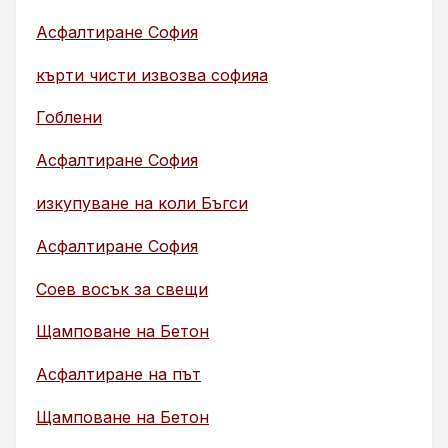
Асфалтиране София
кърти чисти извозва софияа
Гоблени
Асфалтиране София
изкупуване на коли Бъгси
Асфалтиране София
Соев восък за свещи
Щамповане на Бетон
Асфалтиране на път
Щамповане на Бетон