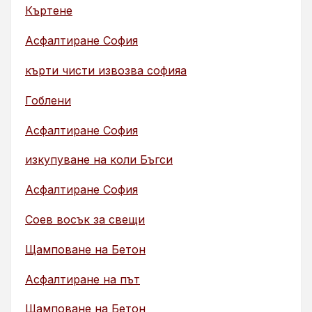
Къртене
Асфалтиране София
кърти чисти извозва софияа
Гоблени
Асфалтиране София
изкупуване на коли Бъгси
Асфалтиране София
Соев восък за свещи
Щамповане на Бетон
Асфалтиране на път
Щамповане на Бетон