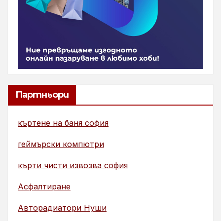
Партньори
къртене на баня софия
геймърски компютри
кърти чисти извозва софия
Асфалтиране
Авторадиатори Нуши