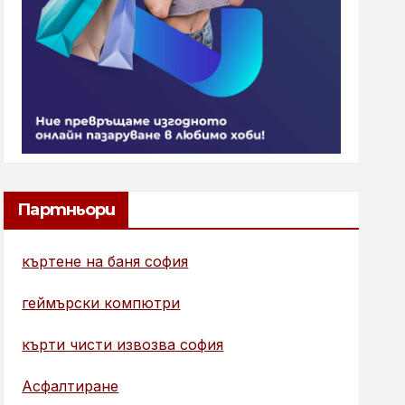
Партньори
къртене на баня софия
геймърски компютри
кърти чисти извозва софия
Асфалтиране