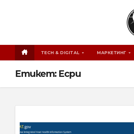
Skip
to
content
TECH & DIGITAL
МАРКЕТИНГ
Етикет:
Есри