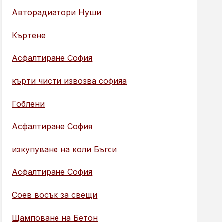
Авторадиатори Нуши
Къртене
Асфалтиране София
кърти чисти извозва софияа
Гоблени
Асфалтиране София
изкупуване на коли Бъгси
Асфалтиране София
Соев восък за свещи
Щамповане на Бетон