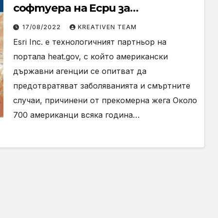
софтуера на Есри за
превенцията на смъртните
17/08/2022
KREATIVEN TEAM
случаи заради жегата
Esri Inc. е технологичният партньор на
портала heat.gov, с който американски
държавни агенции се опитват да
предотвратяват заболяванията и смъртните
случаи, причинени от прекомерна жега Около
700 американци всяка година…