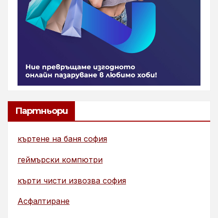
Партньори
къртене на баня софия
геймърски компютри
кърти чисти извозва софия
Асфалтиране