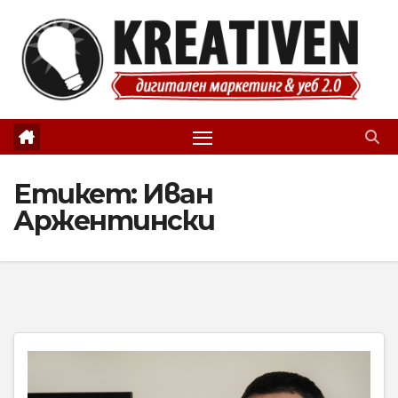
Skip
to
content
Етикет:
Иван
Аржентински