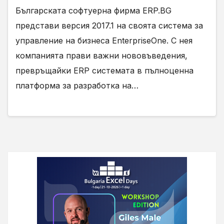
Българската софтуерна фирма ERP.BG
представи версия 2017.1 на своята система за
управление на бизнеса EnterpriseOne. С нея
компанията прави важни нововъведения,
превръщайки ERP системата в пълноценна
платформа за разработка на…