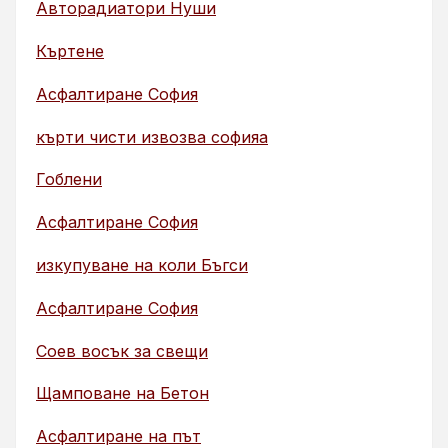
Авторадиатори Нуши
Къртене
Асфалтиране София
кърти чисти извозва софияа
Гоблени
Асфалтиране София
изкупуване на коли Бъгси
Асфалтиране София
Соев восък за свещи
Щамповане на Бетон
Асфалтиране на път