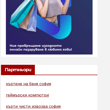
Партньори
къртене на баня софия
геймърски компютри
кърти чисти извозва софия