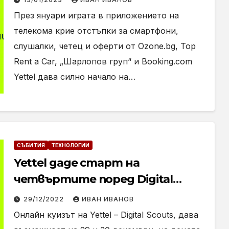
През януари играта в приложението на
телекома крие отстъпки за смартфони,
слушалки, четец и оферти от Ozone.bg, Top
Rent a Car, „Шарлопов груп“ и Booking.com
Yettel дава силно начало на…
СЪБИТИЯ
ТЕХНОЛОГИИ
Yettel даде старт на
четвъртите поред Digital
Scouts – играта, която обучава
29/12/2022
ИВАН ИВАНОВ
децата как да се справят с
Онлайн куизът на Yettel – Digital Scouts, дава
опасностите онлайн