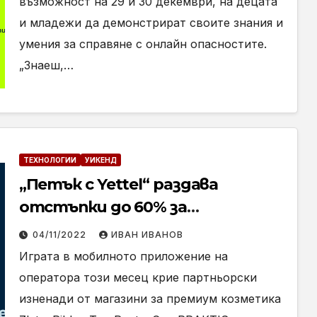
възможност на 29 и 30 декември, на децата
и младежи да демонстрират своите знания и
умения за справяне с онлайн опасностите.
„Знаеш,…
ТЕХНОЛОГИИ
УИКЕНД
„Петък с Yettel“ раздава
отстъпки до 60% за
устройства и пътешествия
04/11/2022
ИВАН ИВАНОВ
през ноември
Играта в мобилното приложение на
оператора този месец крие партньорски
изненади от магазини за премиум козметика