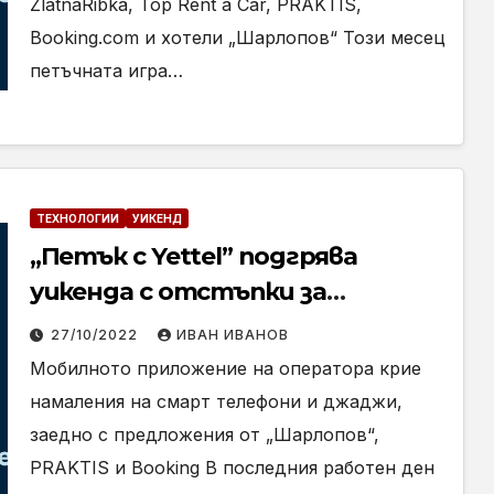
ZlatnaRibka, Top Rent a Car, PRAKTIS,
Booking.com и хотели „Шарлопов“ Този месец
петъчната игра…
ТЕХНОЛОГИИ
УИКЕНД
„Петък с Yettel” подгрява
уикенда с отстъпки за
разнообразни устройства и
27/10/2022
ИВАН ИВАНОВ
партньорски оферти
Мобилното приложение на оператора крие
намаления на смарт телефони и джаджи,
заедно с предложения от „Шарлопов“,
PRAKTIS и Booking В последния работен ден