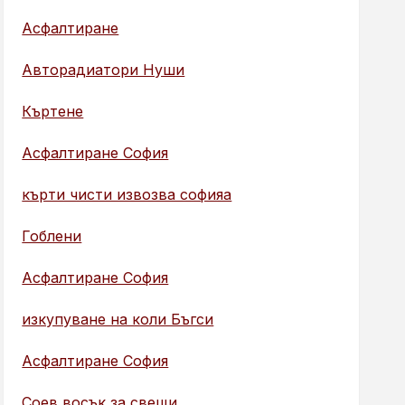
Асфалтиране
Авторадиатори Нуши
Къртене
Асфалтиране София
кърти чисти извозва софияа
Гоблени
Асфалтиране София
изкупуване на коли Бъгси
Асфалтиране София
Соев восък за свещи