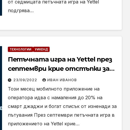
от седмицата петъчната игра на Yettel
подгрява…
ТЕХНОЛОГИИ
УИКЕНД
Петъчната игра на Yettel през
септември крие отстъпки за
устройства и почивки
23/09/2022
ИВАН ИВАНОВ
Този месец мобилното приложение на
оператора идва с намаления до 20% на
смарт джаджи и богат списък от изненади за
пътувания През септември петъчната игра в
приложението на Yettel крие…