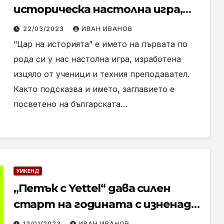
историческа настолна игра,
която подобрява успеха в
22/03/2023
ИВАН ИВАНОВ
училище
“Цар на историята” е името на първата по
рода си у нас настолна игра, изработена
изцяло от ученици и техния преподавател.
Както подсказва и името, заглавието е
посветено на българската…
УИКЕНД
„Петък с Yettel“ дава силен
старт на годината с изненади
и отстъпки до 25%
13/01/2023
ИВАН ИВАНОВ