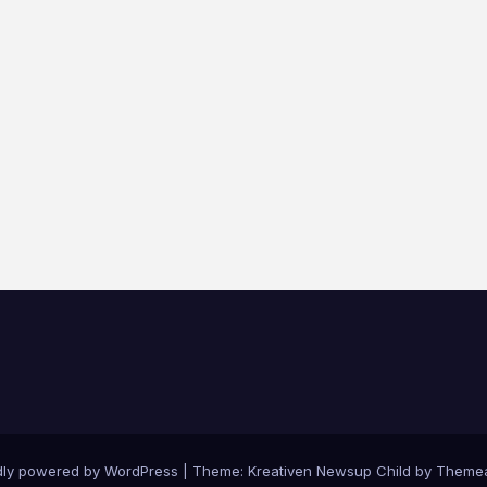
dly powered by WordPress
|
Theme: Kreativen Newsup Child by
Themea