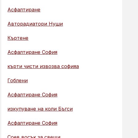
Асфалтиране
Авторадиатори Нуши
Къртене
Асфалтиране София
кърти чисти извозва софияа
Гоблени
Асфалтиране София
изкупуване на коли Бъгси
Асфалтиране София
Соев восък за свещи