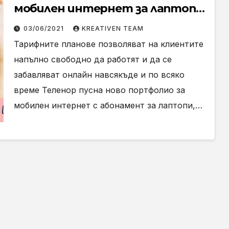
мобилен интернет за лаптопи
и таблети Internet+ и Internet
03/06/2021
KREATIVEN TEAM
Max
Тарифните планове позволяват на клиентите
напълно свободно да работят и да се
забавляват онлайн навсякъде и по всяко
време Теленор пусна ново портфолио за
мобилен интернет с абонамент за лаптопи,…