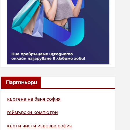
Партньори
къртене на баня софия
геймърски компютри
кърти чисти извозва софия