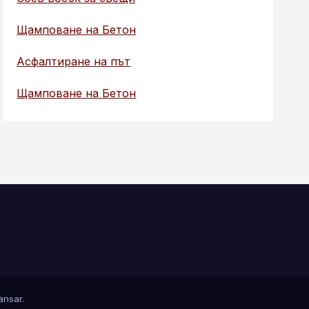
Щамповане на Бетон
Асфалтиране на път
Щамповане на Бетон
nsar
.