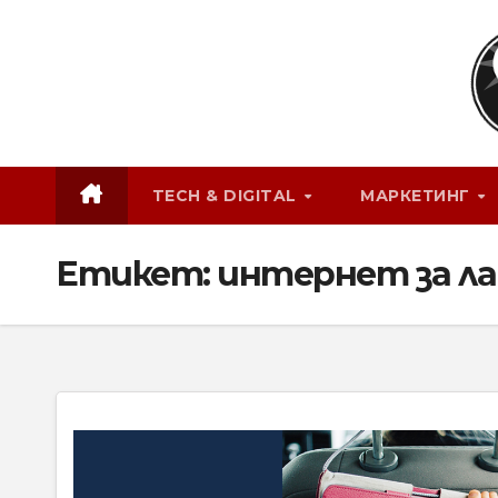
Skip
to
content
TECH & DIGITAL
МАРКЕТИНГ
Етикет:
интернет за л