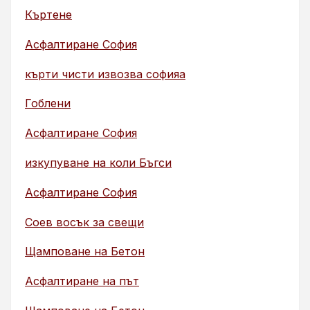
Къртене
Асфалтиране София
кърти чисти извозва софияа
Гоблени
Асфалтиране София
изкупуване на коли Бъгси
Асфалтиране София
Соев восък за свещи
Щамповане на Бетон
Асфалтиране на път