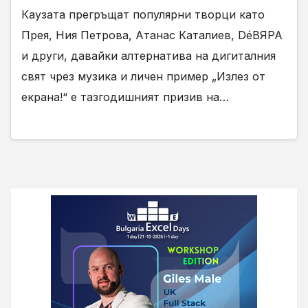
Каузата прегръщат популярни творци като
Прея, Ния Петрова, Атанас Каталиев, DéВЯРА
и други, давайки алтернатива на дигиталния
свят чрез музика и личен пример „Излез от
екрана!“ е тазгодишният призив на…