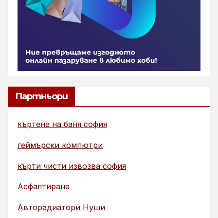
Партньори
къртене на баня софия
геймърски компютри
кърти чисти извозва софия
Асфалтиране
Авторадиатори Нуши