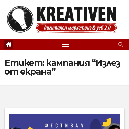
Skip
to
content
Етикет:
кампания “Излез
от екрана”