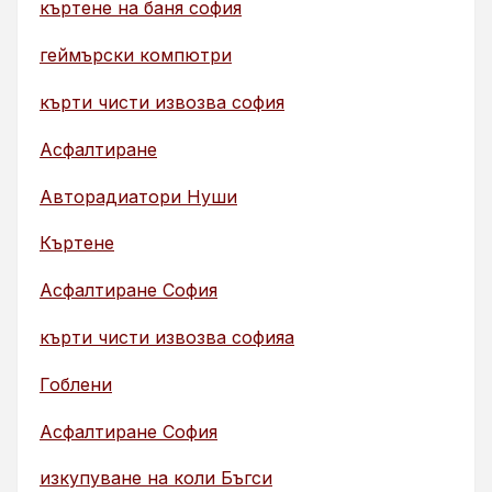
къртене на баня софия
геймърски компютри
кърти чисти извозва софия
Асфалтиране
Авторадиатори Нуши
Къртене
Асфалтиране София
кърти чисти извозва софияа
Гоблени
Асфалтиране София
изкупуване на коли Бъгси