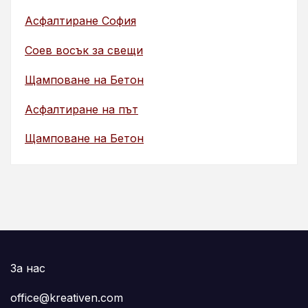
Асфалтиране София
Соев восък за свещи
Щамповане на Бетон
Асфалтиране на път
Щамповане на Бетон
За нас
office@kreativen.com