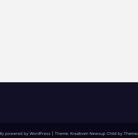
dly powered by WordPress
|
Theme: Kreativen Newsup Child by
Themea