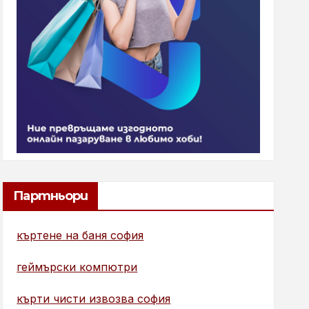
Партньори
къртене на баня софия
геймърски компютри
кърти чисти извозва софия