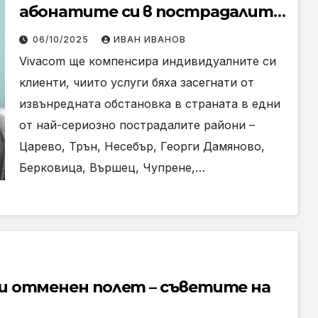
абонатите си в пострадалите
от наводненията райони
06/10/2025
ИВАН ИВАНОВ
Vivacom ще компенсира индивидуалните си
клиенти, чиито услуги бяха засегнати от
извънредната обстановка в страната в едни
от най-сериозно пострадалите райони –
Царево, Трън, Несебър, Георги Дамяново,
Берковица, Вършец, Чупрене,…
ли отменен полет – съветите на