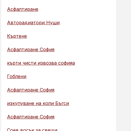
Асфалтиране
Авторадиатори Нуши
Къртене
Асфалтиране София
кърти чисти извозва софияа
Гоблени
Асфалтиране София
изкупуване на коли Бъгси
Асфалтиране София
Соев восък за свещи