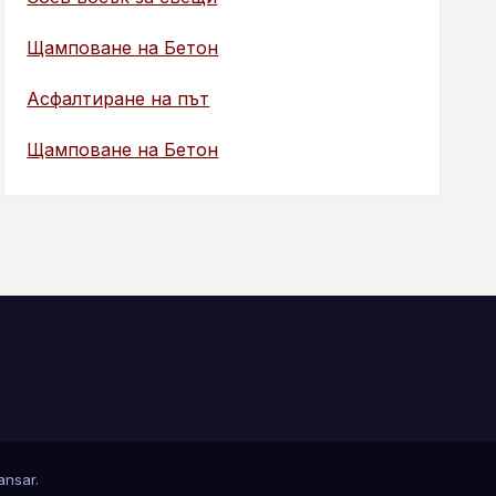
Щамповане на Бетон
Асфалтиране на път
Щамповане на Бетон
nsar
.