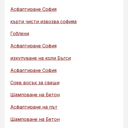
Асфалтиране София
кърти чисти извозва софияа
Гоблени
Асфалтиране София
изкупуване на коли Бъгси
Асфалтиране София
Соев восък за свещи
Щамповане на Бетон
Асфалтиране на път
Щамповане на Бетон