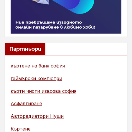
Партньори
къртене на баня софия
геймърски компютри
кърти чисти извозва софия
Асфалтиране
Авторадиатори Нуши
Къртене