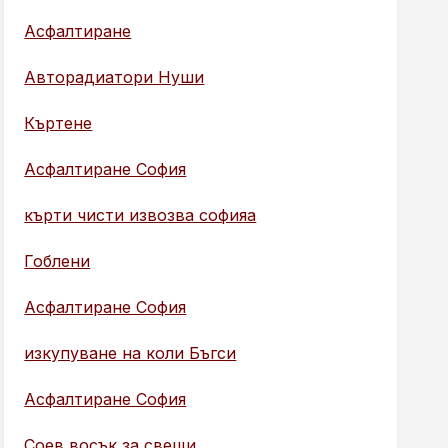
Асфалтиране
Авторадиатори Нуши
Къртене
Асфалтиране София
кърти чисти извозва софияа
Гоблени
Асфалтиране София
изкупуване на коли Бъгси
Асфалтиране София
Соев восък за свещи