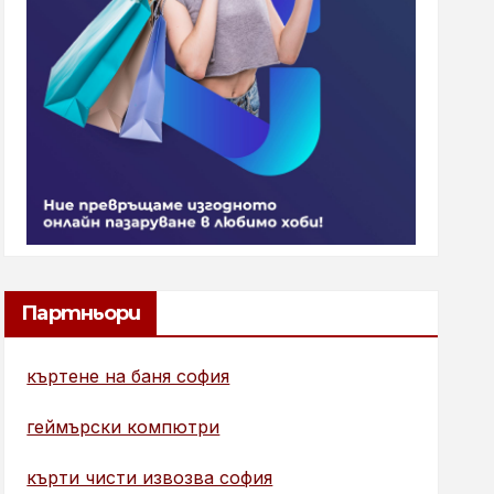
Партньори
къртене на баня софия
геймърски компютри
кърти чисти извозва софия