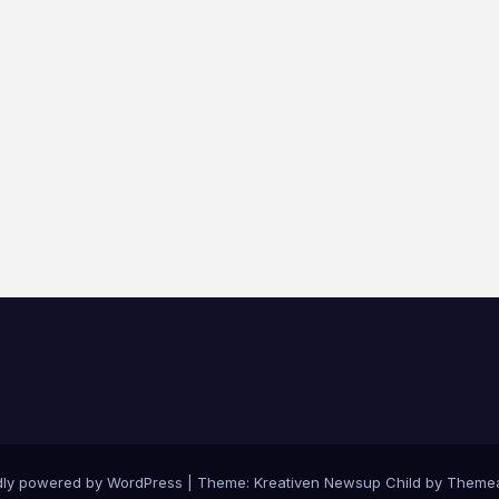
dly powered by WordPress
|
Theme: Kreativen Newsup Child by
Themea