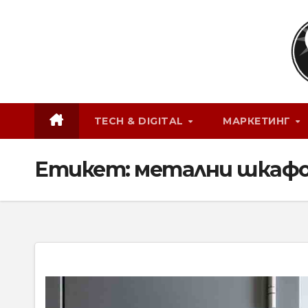
Skip
to
content
TECH & DIGITAL
МАРКЕТИНГ
Етикет:
метални шкаф