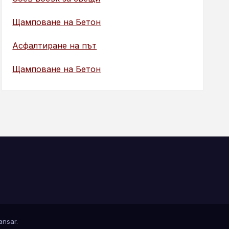
Щамповане на Бетон
Асфалтиране на път
Щамповане на Бетон
nsar
.