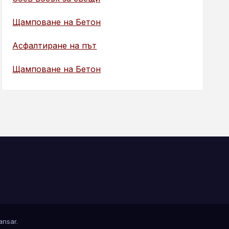
Щамповане на Бетон
Асфалтиране на път
Щамповане на Бетон
nsar
.