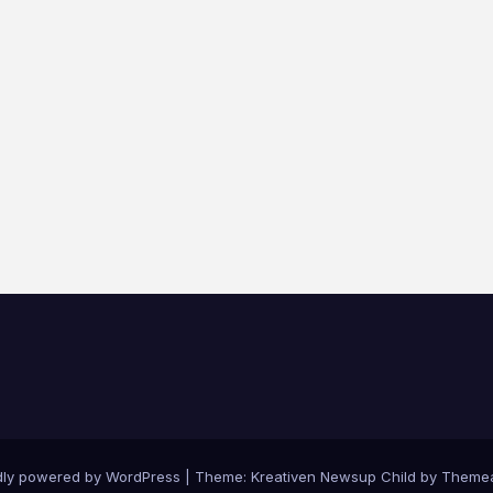
dly powered by WordPress
|
Theme: Kreativen Newsup Child by
Themea