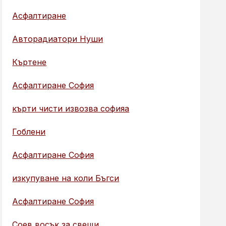
Асфалтиране
Авторадиатори Нуши
Къртене
Асфалтиране София
кърти чисти извозва софияа
Гоблени
Асфалтиране София
изкупуване на коли Бъгси
Асфалтиране София
Соев восък за свещи