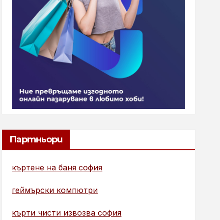
Партньори
къртене на баня софия
геймърски компютри
кърти чисти извозва софия