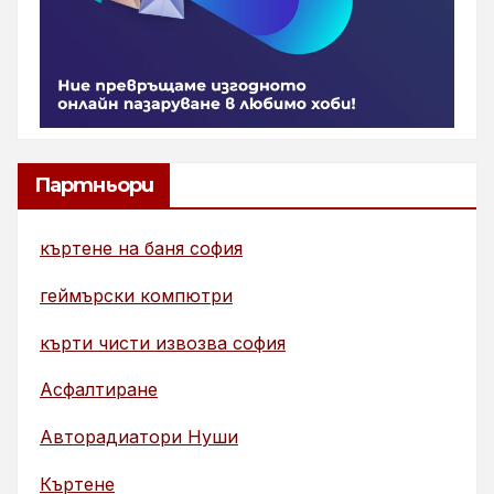
Партньори
къртене на баня софия
геймърски компютри
кърти чисти извозва софия
Асфалтиране
Авторадиатори Нуши
Къртене