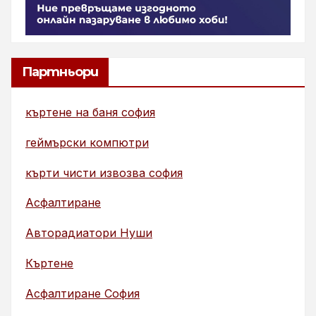
Партньори
къртене на баня софия
геймърски компютри
кърти чисти извозва софия
Асфалтиране
Авторадиатори Нуши
Къртене
Асфалтиране София