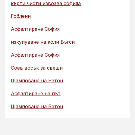
кърти чисти извозва софияа
Гоблени
Асфалтиране София
изкупуване на коли Бъгси
Асфалтиране София
Соев восък за свещи
Щамповане на Бетон
Асфалтиране на път
Щамповане на Бетон