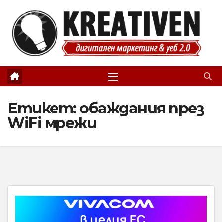
Skip
to
content
Етикет:
обаждания през
WiFi мрежи