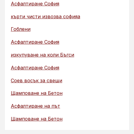
Асфалтиране София
кърти чисти извозва софияа
Гоблени
Асфалтиране София
изкупуване на коли Бъгси
Асфалтиране София
Соев восък за свещи
Щамповане на Бетон
Асфалтиране на път
Щамповане на Бетон