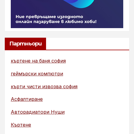
Партньори
къртене на баня софия
геймърски компютри
кърти чисти извозва софия
Асфалтиране
Авторадиатори Нуши
Къртене