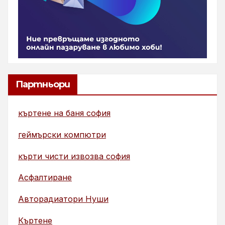
Партньори
къртене на баня софия
геймърски компютри
кърти чисти извозва софия
Асфалтиране
Авторадиатори Нуши
Къртене