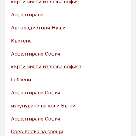
кърти чисти извозва софия
Асфалтиране
Авторадиатори Нуши
Къртене
Асфалтиране София
кърти чисти извозва софияа
Гоблени
Асфалтиране София
изкупуване на коли Бъгси
Асфалтиране София
Соев восък за свещи