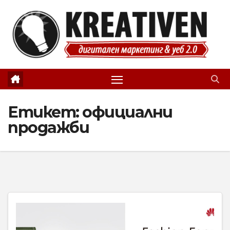
Skip
to
content
Етикет:
официални
продажби