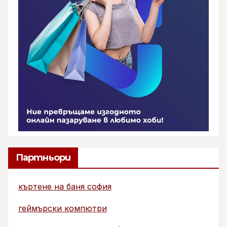
Партньори
къртене на баня софия
геймърски компютри