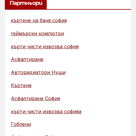
Партньори
къртене на баня софия
геймърски компютри
кърти чисти извозва софия
Асфалтиране
Авторадиатори Нуши
Къртене
Асфалтиране София
кърти чисти извозва софияа
Гоблени