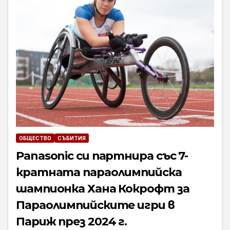
ОБЩЕСТВО
СЪБИТИЯ
Panasonic си партнира със 7-
кратната параолимпийска
шампионка Хана Кокрофт за
Параолимпийските игри в
Париж през 2024 г.