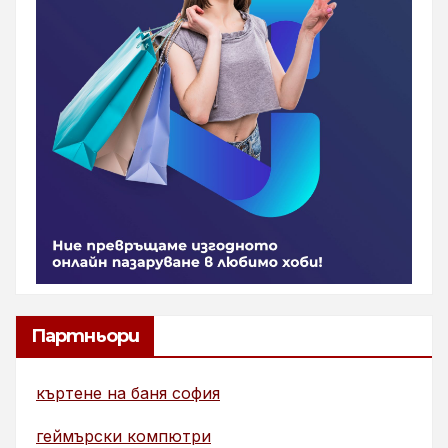
Партньори
къртене на баня софия
геймърски компютри