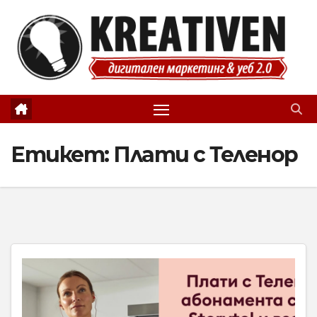
Skip
to
content
Етикет:
Плати с Теленор