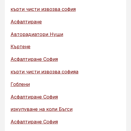
кърти чисти извозва софия
Асфалтиране
Авторадиатори Нуши
Къртене
Асфалтиране София
кърти чисти извозва софияа
Гоблени
Асфалтиране София
изкупуване на коли Бъгси
Асфалтиране София