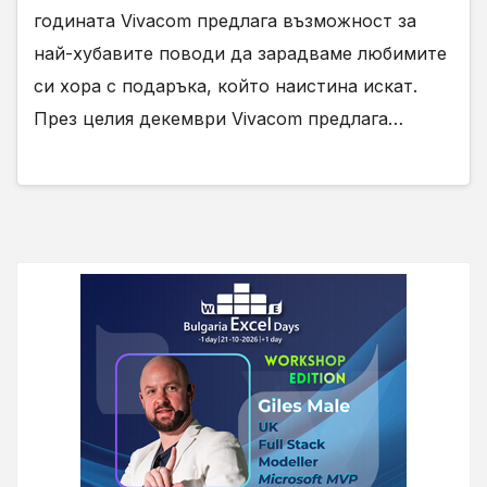
годината Vivacom предлага възможност за
най-хубавите поводи да зарадваме любимите
си хора с подаръка, който наистина искат.
През целия декември Vivacom предлага…