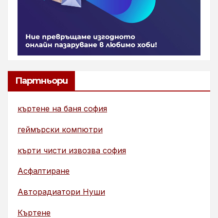
Партньори
къртене на баня софия
геймърски компютри
кърти чисти извозва софия
Асфалтиране
Авторадиатори Нуши
Къртене