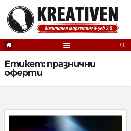
Skip
to
content
Етикет:
празнични
оферти