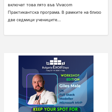
включат това лято във Vivacom
Практикантска програма. В рамките на близо
две седмици учениците…