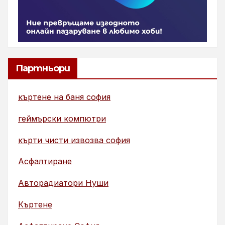
Партньори
къртене на баня софия
геймърски компютри
кърти чисти извозва софия
Асфалтиране
Авторадиатори Нуши
Къртене