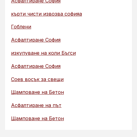
Асфалтиране София
кърти чисти извозва софияа
Гоблени
Асфалтиране София
изкупуване на коли Бъгси
Асфалтиране София
Соев восък за свещи
Щамповане на Бетон
Асфалтиране на път
Щамповане на Бетон