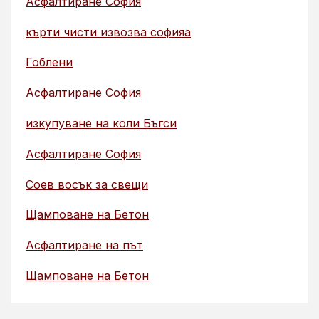
Асфалтиране София
кърти чисти извозва софияа
Гоблени
Асфалтиране София
изкупуване на коли Бъгси
Асфалтиране София
Соев восък за свещи
Щамповане на Бетон
Асфалтиране на път
Щамповане на Бетон