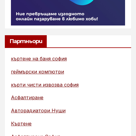
Партньори
къртене на баня софия
геймърски компютри
кърти чисти извозва софия
Асфалтиране
Авторадиатори Нуши
Къртене