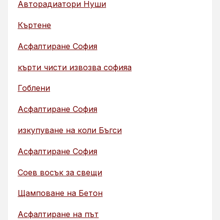
Авторадиатори Нуши
Къртене
Асфалтиране София
кърти чисти извозва софияа
Гоблени
Асфалтиране София
изкупуване на коли Бъгси
Асфалтиране София
Соев восък за свещи
Щамповане на Бетон
Асфалтиране на път