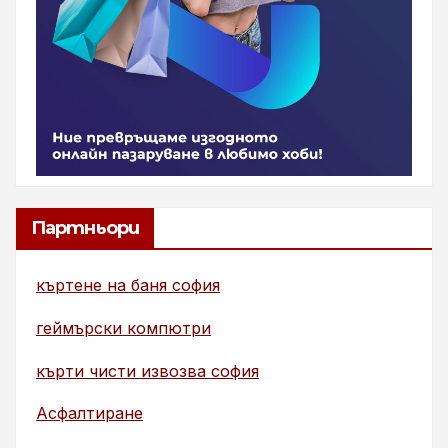
Партньори
къртене на баня софия
геймърски компютри
кърти чисти извозва софия
Асфалтиране