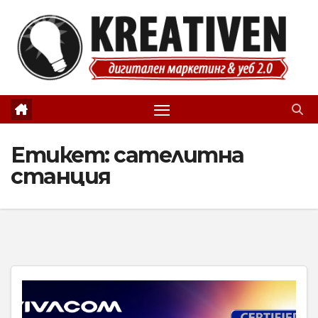
Skip
to
content
Етикет:
сателитна
станция