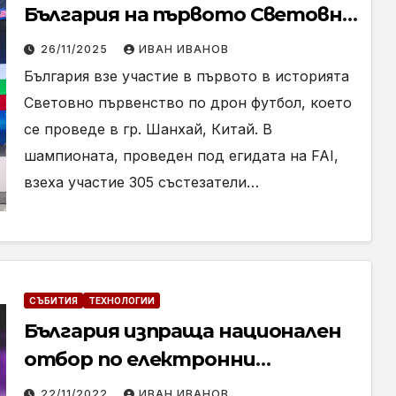
България на първото Световно
първенство по дрон футбол
26/11/2025
ИВАН ИВАНОВ
България взе участие в първото в историята
Световно първенство по дрон футбол, което
се проведе в гр. Шанхай, Китай. В
шампионата, проведен под егидата на FAI,
взеха участие 305 състезатели…
СЪБИТИЯ
ТЕХНОЛОГИИ
България изпраща национален
отбор по електронни
спортове на Световното
22/11/2022
ИВАН ИВАНОВ