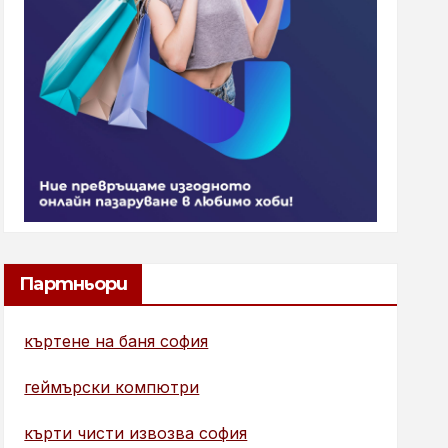
Партньори
къртене на баня софия
геймърски компютри
кърти чисти извозва софия