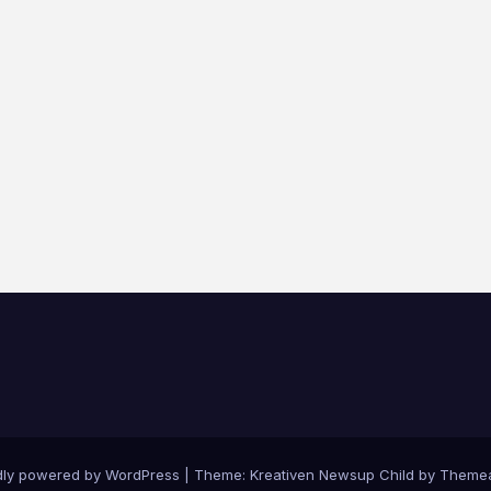
dly powered by WordPress
|
Theme: Kreativen Newsup Child by
Themea