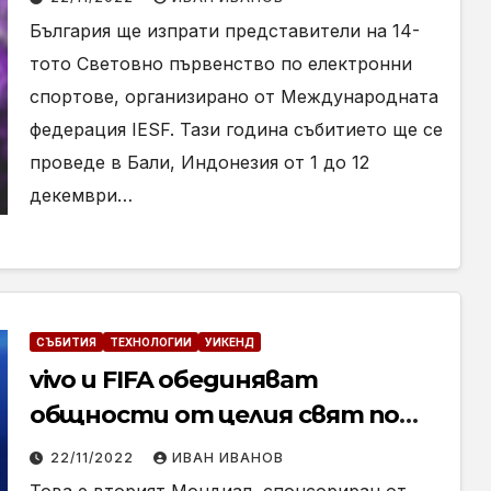
първенство в Бали
България ще изпрати представители на 14-
тото Световно първенство по електронни
спортове, организирано от Международната
федерация IESF. Тази година събитието ще се
проведе в Бали, Индонезия от 1 до 12
декември…
СЪБИТИЯ
ТЕХНОЛОГИИ
УИКЕНД
vivo и FIFA обединяват
общности от целия свят по
време на Световното
22/11/2022
ИВАН ИВАНОВ
първенство по футбол