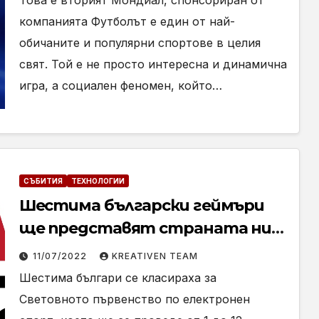
Това е вторият Мондиал, спонсориран от
компанията Футболът е един от най-
обичаните и популярни спортове в целия
свят. Той е не просто интересна и динамична
игра, а социален феномен, който…
СЪБИТИЯ
ТЕХНОЛОГИИ
Шестима български геймъри
ще представят страната ни
на Световното първенство по
11/07/2022
KREATIVEN TEAM
електронни спортове в Бали
Шестима българи се класираха за
Световното първенство по електронен