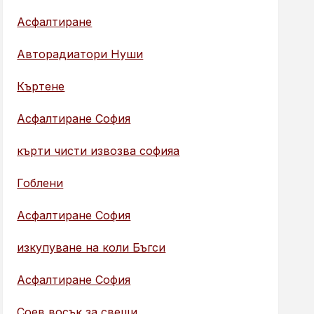
Асфалтиране
Авторадиатори Нуши
Къртене
Асфалтиране София
кърти чисти извозва софияа
Гоблени
Асфалтиране София
изкупуване на коли Бъгси
Асфалтиране София
Соев восък за свещи