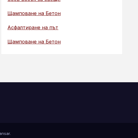
Щамповане на Бетон
Асфалтиране на път
Щамповане на Бетон
nsar
.