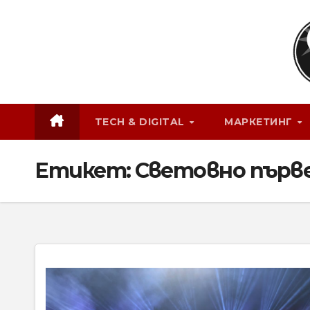
Skip
to
content
TECH & DIGITAL
МАРКЕТИНГ
Етикет:
Световно първ