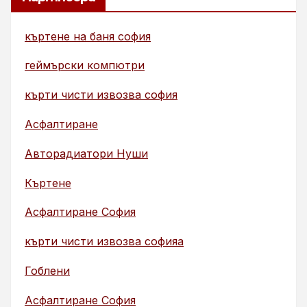
къртене на баня софия
геймърски компютри
кърти чисти извозва софия
Асфалтиране
Авторадиатори Нуши
Къртене
Асфалтиране София
кърти чисти извозва софияа
Гоблени
Асфалтиране София