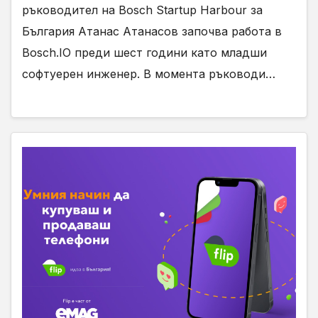
ръководител на Bosch Startup Harbour за
България Атанас Атанасов започва работа в
Bosch.IO преди шест години като младши
софтуерен инженер. В момента ръководи…