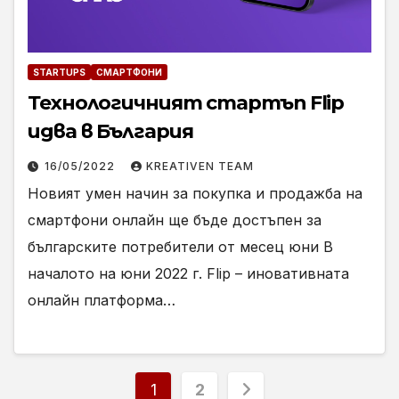
STARTUPS
СМАРТФОНИ
Технологичният стартъп Flip
идва в България
16/05/2022
KREATIVEN TEAM
Новият умен начин за покупка и продажба на
смартфони онлайн ще бъде достъпен за
българските потребители от месец юни В
началото на юни 2022 г. Flip – иновативната
онлайн платформа…
Разделяне
1
2