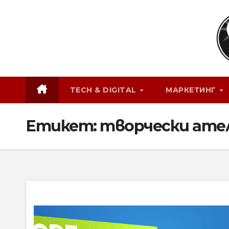
Skip
to
content
TECH & DIGITAL
МАРКЕТИНГ
Етикет:
творчески ате