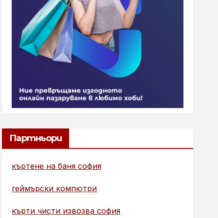
Партньори
къртене на баня софия
геймърски компютри
кърти чисти извозва софия