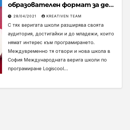
образователен формат за деца
– творчески ателиета
28/04/2021
KREATIVEN TEAM
С тях веригата школи разширява своята
аудитория, достигайки и до младежи, които
нямат интерес към програмирането.
Междувременно тя отвори и нова школа в
София Международната верига школи по
програмиране Logiscool…