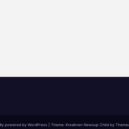
dly powered by WordPress
|
Theme: Kreativen Newsup Child by
Themea