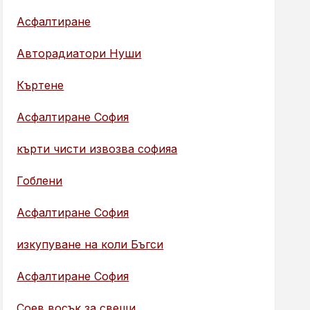
Асфалтиране
Авторадиатори Нуши
Къртене
Асфалтиране София
кърти чисти извозва софияа
Гоблени
Асфалтиране София
изкупуване на коли Бъгси
Асфалтиране София
Соев восък за свещи