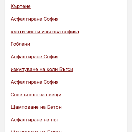
Къртене
Асфалтиране София
кърти чисти извозва софияа
Гоблени
Асфалтиране София
изкупуване на коли Бъгси
Асфалтиране София
Соев восък за свещи
Щамповане на Бетон
Асфалтиране на път