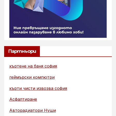
Партньори
къртене на баня софия
геймърски компютри
кърти чисти извозва софия
Асфалтиране
Авторадиатори Нуши