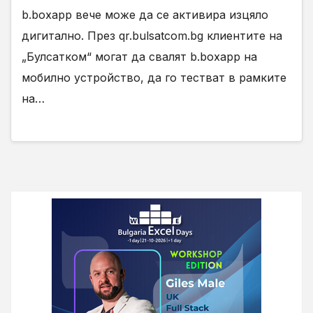
b.boxapp вече може да се активира изцяло
дигитално. През qr.bulsatcom.bg клиентите на
„Булсатком“ могат да свалят b.boxapp на
мобилно устройство, да го тестват в рамките
на…