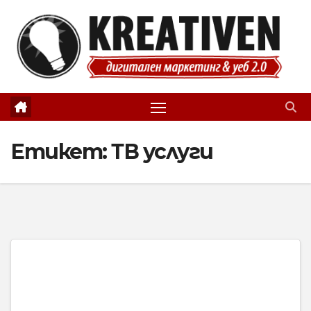
Skip
to
content
Етикет:
ТВ услуги