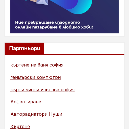
Партньори
къртене на баня софия
геймърски компютри
кърти чисти извозва софия
Асфалтиране
Авторадиатори Нуши
Къртене