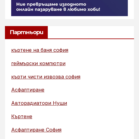
Партньори
къртене на баня софия
геймърски компютри
кърти чисти извозва софия
Асфалтиране
Авторадиатори Нуши
Къртене
Асфалтиране София