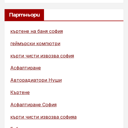
Партньори
къртене на баня софия
геймърски компютри
кърти чисти извозва софия
Асфалтиране
Авторадиатори Нуши
Къртене
Асфалтиране София
кърти чисти извозва софияа