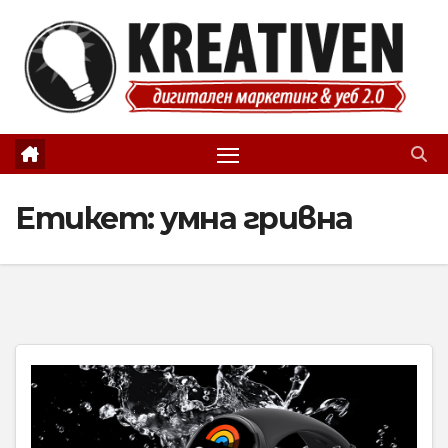
Skip
to
content
Етикет:
умна гривна