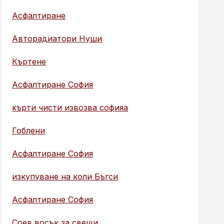
Асфалтиране
Авторадиатори Нуши
Къртене
Асфалтиране София
кърти чисти извозва софияа
Гоблени
Асфалтиране София
изкупуване на коли Бъгси
Асфалтиране София
Соев восък за свещи