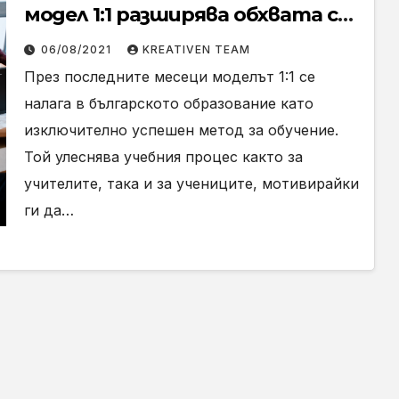
модел 1:1 разширява обхвата си
сред българските училища,
06/08/2021
KREATIVEN TEAM
благодарение на
През последните месеци моделът 1:1 се
партньорство между Центъра
налага в българското образование като
за творческо обучение и
изключително успешен метод за обучение.
Фондация „Америка за
Той улеснява учебния процес както за
България”
учителите, така и за учениците, мотивирайки
ги да…