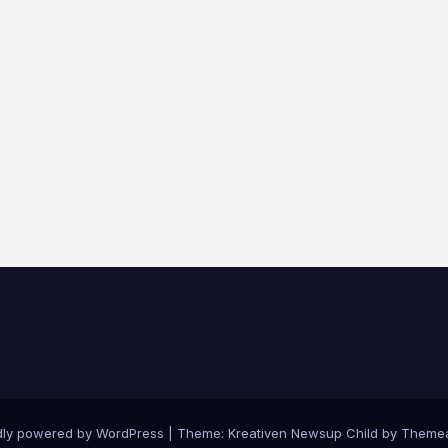
dly powered by WordPress
|
Theme: Kreativen Newsup Child by
Themea