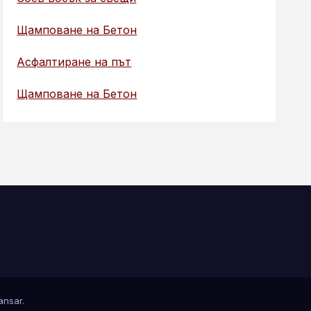
Щамповане на Бетон
Асфалтиране на път
Щамповане на Бетон
nsar
.