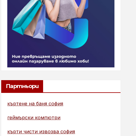
Партньори
къртене на баня софия
геймърски компютри
кърти чисти извозва софия