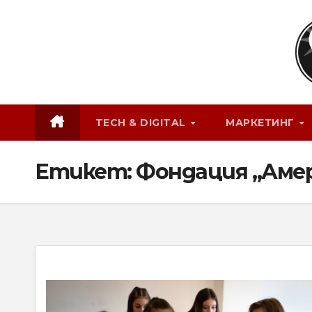
Skip
to
content
TECH & DIGITAL
МАРКЕТИНГ
Етикет:
Фондация „Амер