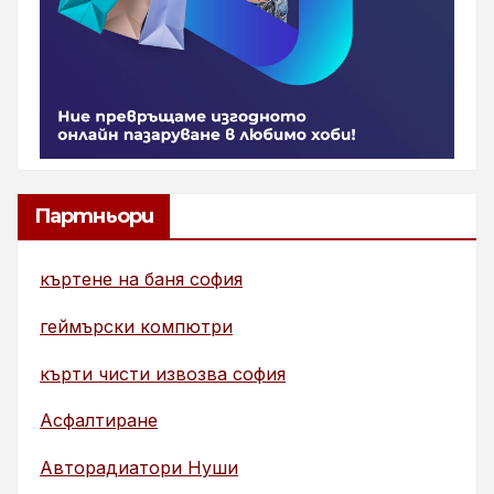
Партньори
къртене на баня софия
геймърски компютри
кърти чисти извозва софия
Асфалтиране
Авторадиатори Нуши