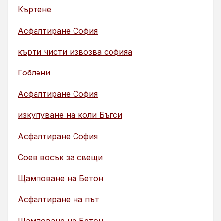
Къртене
Асфалтиране София
кърти чисти извозва софияа
Гоблени
Асфалтиране София
изкупуване на коли Бъгси
Асфалтиране София
Соев восък за свещи
Щамповане на Бетон
Асфалтиране на път
Щамповане на Бетон