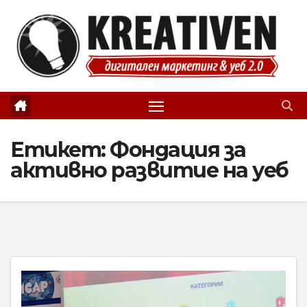
Skip
to
content
Етикет:
Фондация за
активно развитие на уеб