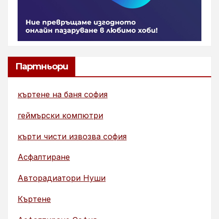
Партньори
къртене на баня софия
геймърски компютри
кърти чисти извозва софия
Асфалтиране
Авторадиатори Нуши
Къртене