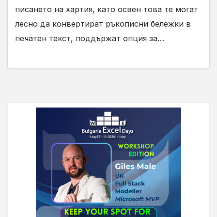
писането на хартия, като освен това те могат
лесно да конвертират ръкописни бележки в
печатен текст, поддържат опция за…