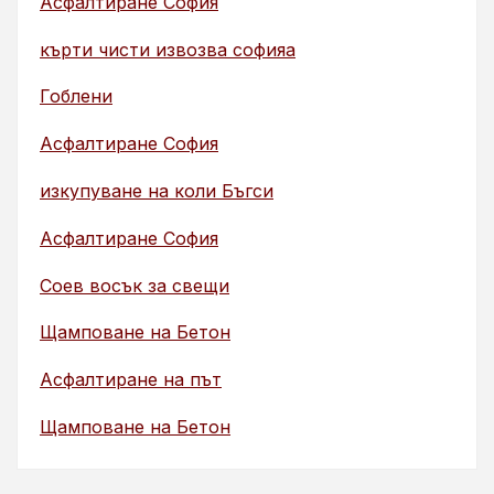
Асфалтиране София
кърти чисти извозва софияа
Гоблени
Асфалтиране София
изкупуване на коли Бъгси
Асфалтиране София
Соев восък за свещи
Щамповане на Бетон
Асфалтиране на път
Щамповане на Бетон