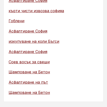
Асфалтиране София
кърти чисти извозва софияа
Гоблени
Асфалтиране София
изкупуване на коли Бъгси
Асфалтиране София
Соев восък за свещи
Щамповане на Бетон
Асфалтиране на път
Щамповане на Бетон