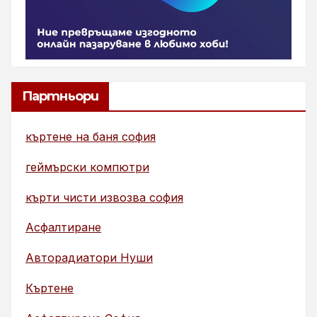
Партньори
къртене на баня софия
геймърски компютри
кърти чисти извозва софия
Асфалтиране
Авторадиатори Нуши
Къртене