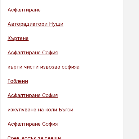
Асфалтиране
Авторадиатори Нуши
Къртене
Асфалтиране София
кърти чисти извозва софияа
Гоблени
Асфалтиране София
изкупуване на коли Бъгси
Асфалтиране София
Соев восък за свещи