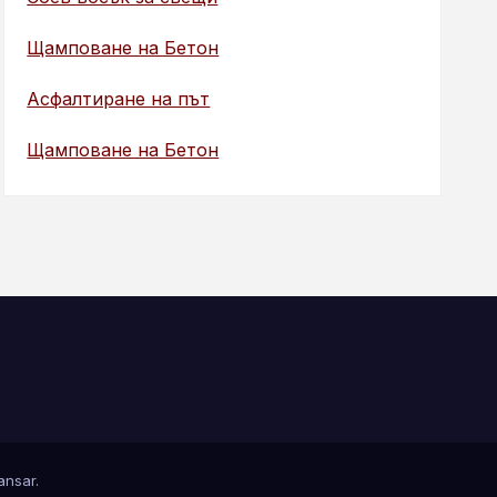
Щамповане на Бетон
Асфалтиране на път
Щамповане на Бетон
nsar
.