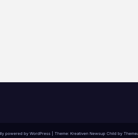
dly powered by WordPress
|
Theme: Kreativen Newsup Child by
Themea