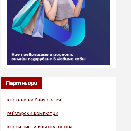
Партньори
къртене на баня софия
геймърски компютри
кърти чисти извозва софия