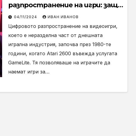
разпространение на игри: защо
играчите се нуждаят от
04/11/2024
ИВАН ИВАНОВ
дискове с голям капацитет
Цифровото разпространение на видеоигри,
което е неразделна част от днешната
игрална индустрия, започва през 1980-те
години, когато Atari 2600 въвежда услугата
GameLite. Тя позволяваше на играчите да
наемат игри за…