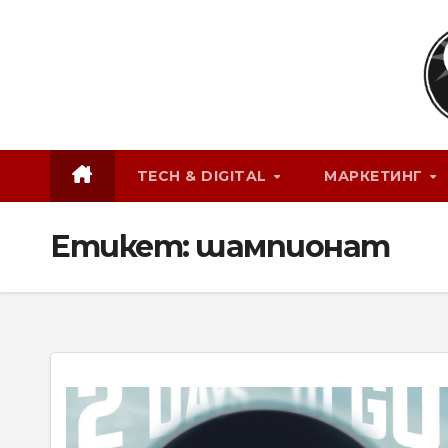
Skip
to
content
TECH & DIGITAL
МАРКЕТИНГ
Етикет:
шампионат