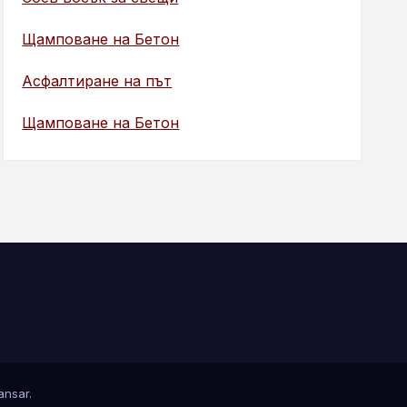
Щамповане на Бетон
Асфалтиране на път
Щамповане на Бетон
nsar
.