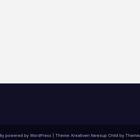
dly powered by WordPress
|
Theme: Kreativen Newsup Child by
Themea