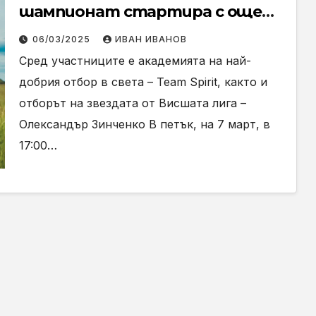
шампионат стартира с още
повече отбори и награден фонд
06/03/2025
ИВАН ИВАНОВ
от 30 000 лева
Сред участниците е академията на най-
добрия отбор в света – Team Spirit, както и
отборът на звездата от Висшата лига –
Олександър Зинченко В петък, на 7 март, в
17:00…