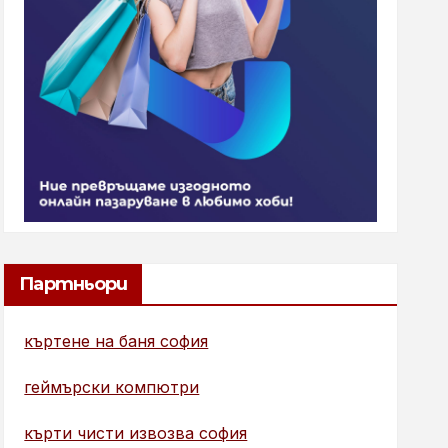
Партньори
къртене на баня софия
геймърски компютри
кърти чисти извозва софия