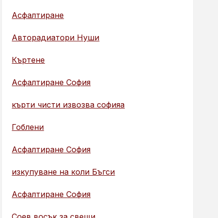
Асфалтиране
Авторадиатори Нуши
Къртене
Асфалтиране София
кърти чисти извозва софияа
Гоблени
Асфалтиране София
изкупуване на коли Бъгси
Асфалтиране София
Соев восък за свещи