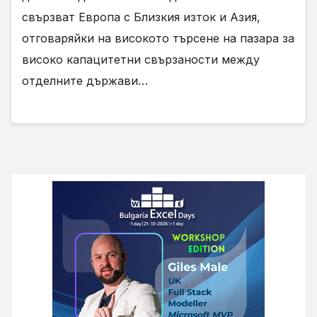
свързват Европа с Близкия изток и Азия,
отговаряйки на високото търсене на пазара за
високо капацитетни свързаности между
отделните държави…