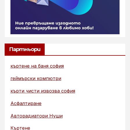
Партньори
къртене на баня софия
геймърски компютри
кърти чисти извозва софия
Асфалтиране
Авторадиатори Нуши
Къртене