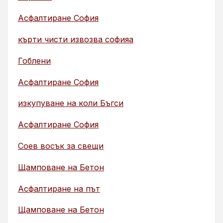
Асфалтиране София
кърти чисти извозва софияа
Гоблени
Асфалтиране София
изкупуване на коли Бъгси
Асфалтиране София
Соев восък за свещи
Щамповане на Бетон
Асфалтиране на път
Щамповане на Бетон