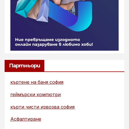
Партньори
къртене на баня софия
геймърски компютри
кърти чисти извозва софия
Асфалтиране