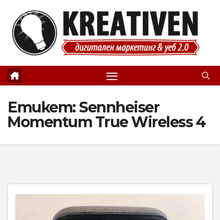
Skip
to
content
Етикет:
Ѕеnnhеіѕеr
Momentum True Wireless 4