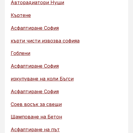
Авторадиатори Нуши
Къртене
Асфалтиране София
кърти чисти извозва софияа
Гоблени
Асфалтиране София
изкупуване на коли Бъгси
Асфалтиране София
Соев восък за свещи
Щамповане на Бетон
Асфалтиране на път