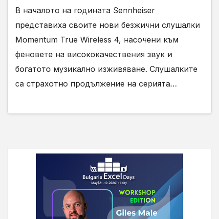
В началото на годината Ѕеnnhеіѕеr
представиха своите нови безжични слушалки
Momentum True Wireless 4, насочени към
феновете на висококачествения звук и
богатото музикално изживяване. Слушалките
са страхотно продължение на серията…