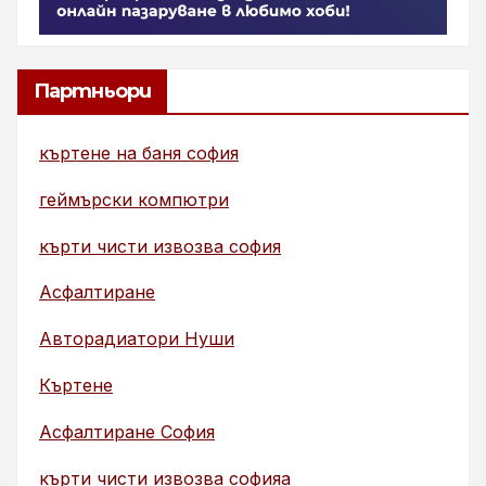
Партньори
къртене на баня софия
геймърски компютри
кърти чисти извозва софия
Асфалтиране
Авторадиатори Нуши
Къртене
Асфалтиране София
кърти чисти извозва софияа