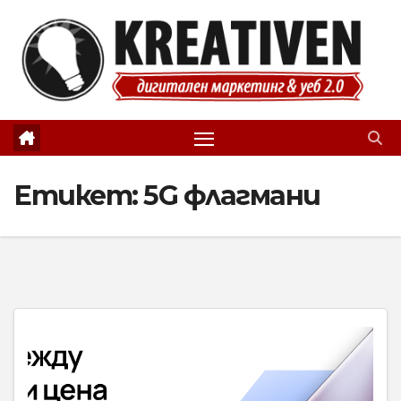
Skip
to
content
Етикет:
5G флагмани