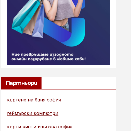
Партньори
къртене на баня софия
геймърски компютри
кърти чисти извозва софия