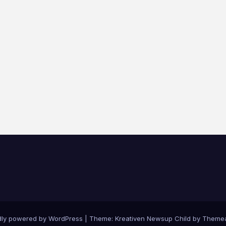
dly powered by WordPress
|
Theme: Kreativen Newsup Child by
Themea