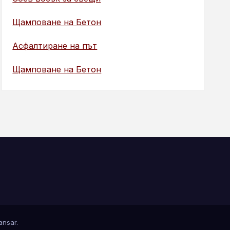
Щамповане на Бетон
Асфалтиране на път
Щамповане на Бетон
nsar
.