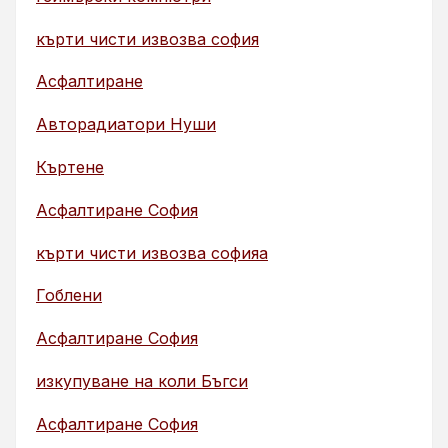
кърти чисти извозва софия
Асфалтиране
Авторадиатори Нуши
Къртене
Асфалтиране София
кърти чисти извозва софияа
Гоблени
Асфалтиране София
изкупуване на коли Бъгси
Асфалтиране София