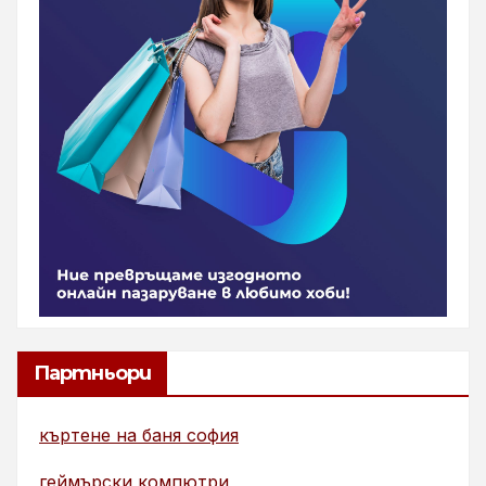
Партньори
къртене на баня софия
геймърски компютри