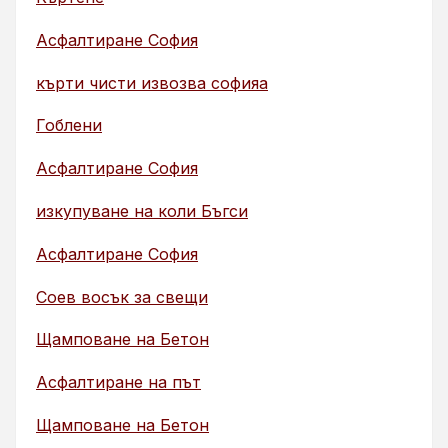
Асфалтиране София
кърти чисти извозва софияа
Гоблени
Асфалтиране София
изкупуване на коли Бъгси
Асфалтиране София
Соев восък за свещи
Щамповане на Бетон
Асфалтиране на път
Щамповане на Бетон