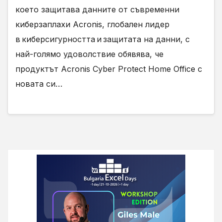
което защитава данните от съвременни
киберзаплахи Acronis, глобален лидер
в киберсигурността и защитата на данни, с
най-голямо удоволствие обявява, че
продуктът Acronis Cyber Protect Home Office с
новата си…