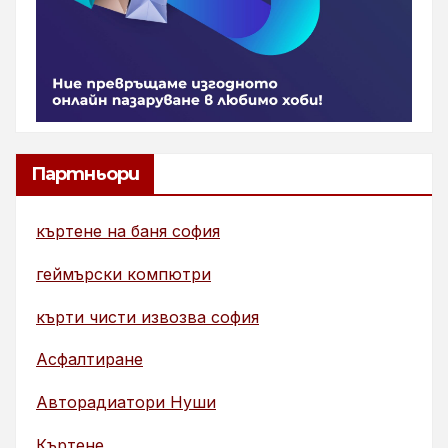
Партньори
къртене на баня софия
геймърски компютри
кърти чисти извозва софия
Асфалтиране
Авторадиатори Нуши
Къртене