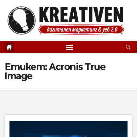
Skip
to
content
Етикет:
Acronis True
Image