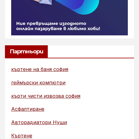
Партньори
къртене на баня софия
геймърски компютри
кърти чисти извозва софия
Асфалтиране
Авторадиатори Нуши
Къртене